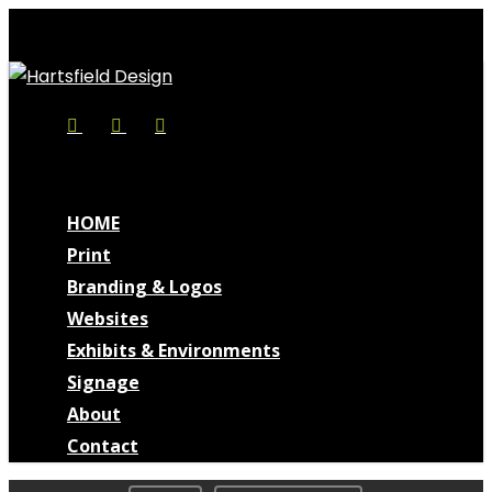
Skip
to
main
content
Facebook
Linkedin
Instagram
search
Menu
search
Menu
HOME
Print
Branding & Logos
Websites
Exhibits & Environments
Signage
About
Contact